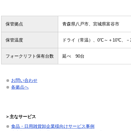
保管拠点
青森県八戸市、宮城県富谷市
保管温度
ドライ（常温）、0℃～＋10℃、－
フォークリフト保有台数
延べ 90台
お問い合わせ
各拠点へ
＞主なサービス
食品・日用雑貨卸企業様向けサービス事例